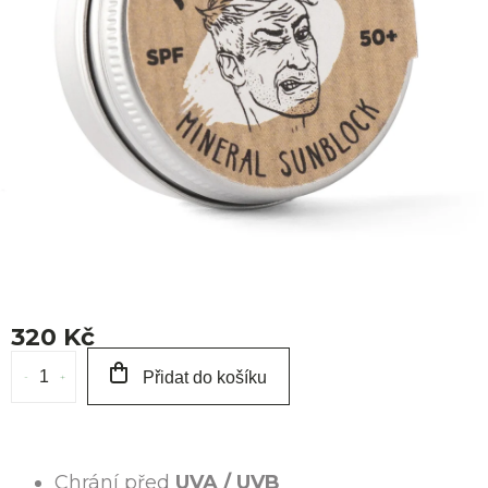
O 
320 Kč
Měrná
Přidat do košíku
cena:
Chrání před
UVA / UVB