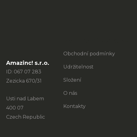
á
p
a
t
Zajímavé odkazy
í
Obchodní podmínky
Amazinc! s.r.o.
Udržitelnost
ID: 067 07 283
Složení
Zezicka 670/31
O nás
Usti nad Labem
Kontakty
400 07
Czech Republic