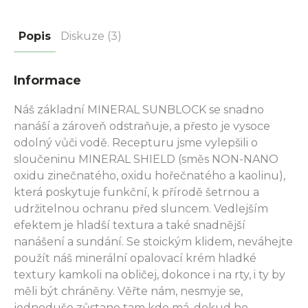
Popis
Diskuze (3)
Informace
Náš základní MINERAL SUNBLOCK se snadno
nanáší a zároveň odstraňuje, a přesto je vysoce
odolný vůči vodě. Recepturu jsme vylepšili o
sloučeninu MINERAL SHIELD (směs NON-NANO
oxidu zinečnatého, oxidu hořečnatého a kaolinu),
která poskytuje funkční, k přírodě šetrnou a
udržitelnou ochranu před sluncem. Vedlejším
efektem je hladší textura a také snadnější
nanášení a sundání. Se stoickým klidem, neváhejte
použít náš minerální opalovací krém hladké
textury kamkoli na obličej, dokonce i na rty, i ty by
měli být chráněny. Věřte nám, nesmyje se,
jednoduše zůstane tam kde má, dokud ho