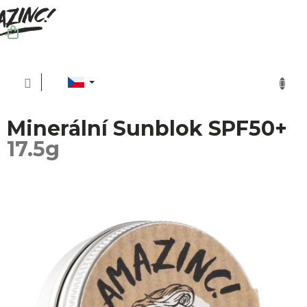
Přejít
na
obsah
NÁKUPNÍ
KOŠÍK
C
Minerální Sunblok SPF50+
17.5g
P
O
Ud