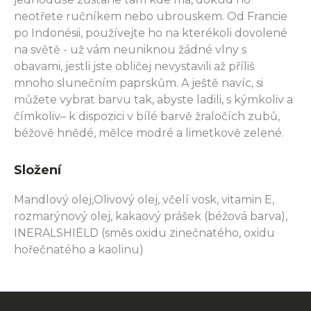
neotřete ručníkem nebo ubrouskem. Od Francie
po Indonésii, používejte ho na kterékoli dovolené
na světě - už vám neuniknou žádné vlny s
obavami, jestli jste obličej nevystavili až příliš
mnoho slunečním paprskům. A ještě navíc, si
můžete vybrat barvu tak, abyste ladili, s kýmkoliv a
čímkoliv– k dispozici v bílé barvě žraločích zubů,
béžově hnědé, mělce modré a limetkově zelené.
Složení
Mandlový olej,Olivový olej, včelí vosk, vitamin E,
rozmarýnový olej, kakaový prášek (béžová barva),
INERALSHIELD (směs oxidu zinečnatého, oxidu
hořečnatého a kaolinu)
Z