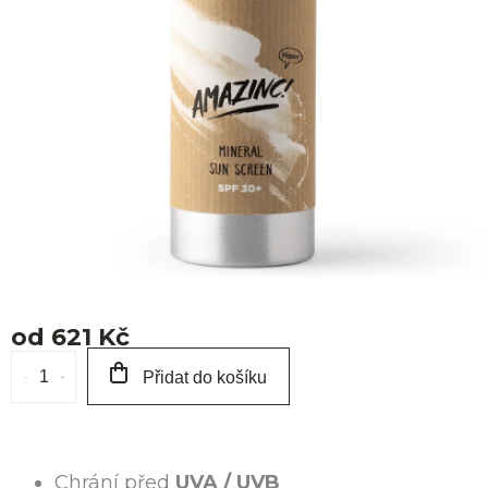
O 
od
621 Kč
Měrná
Přidat do košíku
cena:
Chrání před
UVA / UVB