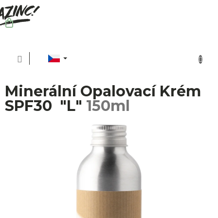
Přejít
na
obsah
NÁKUPNÍ
KOŠÍK
C
Minerální Opalovací Krém
SPF30 "L"
150ml
P
O
Ud