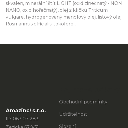
skvalen, minerální štít LIGHT (oxid zinečnatý - NON
NANO, oxid hořečnatý), olej z klíčků Triticum
vulgare, hydrogenovaný mandlový olej, listový olej
Rosmarinus officialis, tokoferol.
Z
á
p
a
t
Zajímavé odkazy
í
Obchodní podmínky
Amazinc! s.r.o.
Udržitelnost
ID: 067 07 283
Složení
Zezicka 670/31