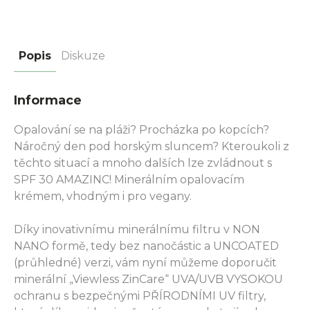
Popis
Diskuze
Informace
Opalování se na pláži? Procházka po kopcích?
Náročný den pod horským sluncem? Kteroukoli z
těchto situací a mnoho dalších lze zvládnout s
SPF 30 AMAZINC! Minerálním opalovacím
krémem, vhodným i pro vegany.
Díky inovativnímu minerálnímu filtru v NON
NANO formě, tedy bez nanočástic a UNCOATED
(průhledné) verzi, vám nyní můžeme doporučit
minerální „Viewless ZinCare“ UVA/UVB VYSOKOU
ochranu s bezpečnými PŘÍRODNÍMI UV filtry,