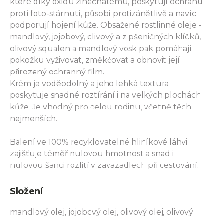
které díky oxidu zinečnatému, poskytují ochranu
proti foto-stárnutí, působí protizánětlivě a navíc
podporují hojení kůže. Obsažené rostlinné oleje -
mandlový, jojobový, olivový a z pšeničných klíčků,
olivový squalen a mandlový vosk pak pomáhají
pokožku vyživovat, změkčovat a obnovit její
přirozený ochranný film.
Krém je voděodolný a jeho lehká textura
poskytuje snadné roztírání i na velkých plochách
kůže. Je vhodný pro celou rodinu, včetně těch
nejmenších.
Balení ve 100% recyklovatelné hliníkové láhvi
zajišťuje téměř nulovou hmotnost a snad i
nulovou šanci rozlití v zavazadlech při cestování.
Složení
mandlový olej, jojobový olej, olivový olej, olivový