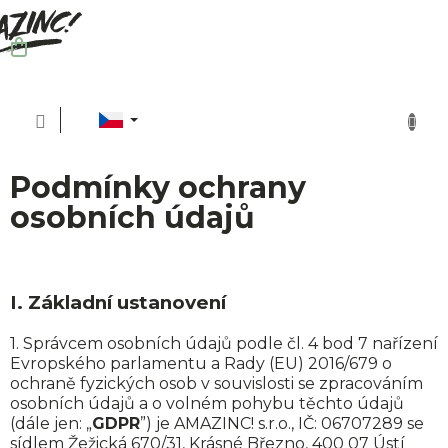
Přejít
na
obsah
NÁKUPNÍ
KOŠÍK
C
Podmínky ochrany
osobních údajů
P
I.
Základní ustanovení
O
1. Správcem osobních údajů podle čl. 4 bod 7 nařízení
Evropského parlamentu a Rady (EU) 2016/679 o
ochraně fyzických osob v souvislosti se zpracováním
osobních údajů a o volném pohybu těchto údajů
Ud
(dále jen: „
GDPR
”) je AMAZINC! s.r.o., IČ: 06707289 se
sídlem Žežická 670/31, Krásné Březno, 400 07 Ústí