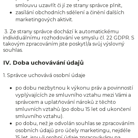
smlouvu uzavřít či jí ze strany správce plnit,
zasílání obchodních sdělení a činění dalších
marketingových aktivit.
3. Ze strany správce dochází k automatickému
individuálnímu rozhodování ve smyslu čl. 22 GDPR. S
takovým zpracováním jste poskytl/a svůj výslovný
souhlas.
IV.
Doba uchovávání údajů
1. Správce uchovává osobní údaje
po dobu nezbytnou k výkonu práv a povinností
vyplývajících ze smluvního vztahu mezi Vámi a
správcem a uplatňování nároků z těchto
smluvních vztahů (po dobu 15 let od ukončení
smluvního vztahu).
po dobu, než je odvolán souhlas se zpracováním
osobních údajů pro účely marketingu, nejdéle
15 let, jsou-li osobní údaje zpracovávány na