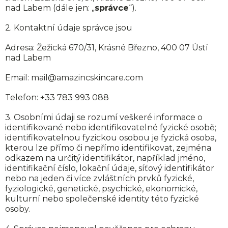
nad Labem (dále jen: „
správce
“).
O 
2. Kontaktní údaje správce jsou
Adresa: Žežická 670/31, Krásné Březno, 400 07 Ústí
nad Labem
Email: mail@amazincskincare.com
Telefon: +33 783 993 088
3. Osobními údaji se rozumí veškeré informace o
identifikované nebo identifikovatelné fyzické osobě;
identifikovatelnou fyzickou osobou je fyzická osoba,
kterou lze přímo či nepřímo identifikovat, zejména
odkazem na určitý identifikátor, například jméno,
identifikační číslo, lokační údaje, síťový identifikátor
nebo na jeden či více zvláštních prvků fyzické,
fyziologické, genetické, psychické, ekonomické,
kulturní nebo společenské identity této fyzické
osoby.