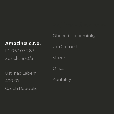
p
a
t
Zajímavé odkazy
í
Obchodní podmínky
Amazinc! s.r.o.
Udržitelnost
ID: 067 07 283
Složení
Zezicka 670/31
O nás
Usti nad Labem
Kontakty
400 07
Czech Republic