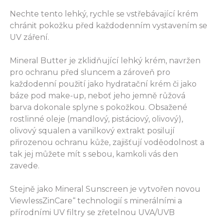
Nechte tento lehký, rychle se vstřebávající krém
chránit pokožku před každodenním vystavením se
UV záření.
Mineral Butter je zklidňující lehký krém, navržen
pro ochranu před sluncem a zároveň pro
každodenní použití jako hydratační krém či jako
báze pod make-up, neboť jeho jemně růžová
barva dokonale splyne s pokožkou. Obsažené
rostlinné oleje (mandlový, pistáciový, olivový),
olivový squalen a vanilkový extrakt posilují
přirozenou ochranu kůže, zajišťují voděodolnost a
tak jej můžete mít s sebou, kamkoli vás den
zavede.
Stejně jako Mineral Sunscreen je vytvořen novou
ViewlessZinCare“ technologií s minerálními a
přírodními UV filtry se zřetelnou UVA/UVB