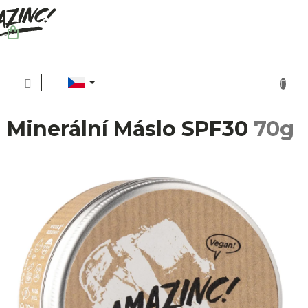
Přejít
na
obsah
NÁKUPNÍ
KOŠÍK
C
Minerální Máslo SPF30
70g
P
O
Ud