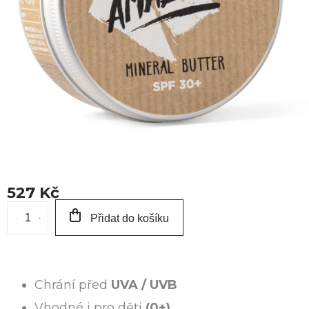
O 
527 Kč
Měrná
Přidat do košíku
cena:
Chrání před
UVA / UVB
Vhodné i pro děti
(0+)